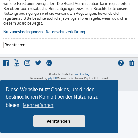
weitere Funktionen zuzugreifen. Die Board-Administration kann registrierten
Benutzern auch zusätzliche Berechtigungen zuweisen. Beachte bitte unsere
Nutzungsbedingungen und die verwandten Regelungen, bevor du dich
registrierst. Bitte beachte auch die jeweiligen Forenregeln, wenn du dich in
diesem Board bewegst.
Nutzungsbedingungen
|
Datenschutzerklärung
Registrieren
ProLight Style by
Ian Bradley
Powered by
phpBB
® Forum Software © phpBB Limited
Deutsche Übersetzung durch
phpBB.de
Datenschutz
|
Nutzungsbedingungen
Diese Website nutzt Cookies, um dir den
bestmöglichen Komfort bei der Nutzung zu
bieten.
Mehr erfahren
Verstanden!