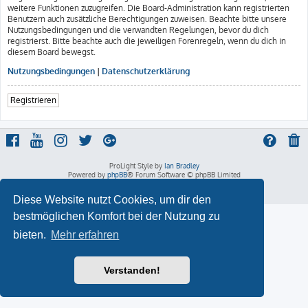
weitere Funktionen zuzugreifen. Die Board-Administration kann registrierten
Benutzern auch zusätzliche Berechtigungen zuweisen. Beachte bitte unsere
Nutzungsbedingungen und die verwandten Regelungen, bevor du dich
registrierst. Bitte beachte auch die jeweiligen Forenregeln, wenn du dich in
diesem Board bewegst.
Nutzungsbedingungen
|
Datenschutzerklärung
Registrieren
ProLight Style by
Ian Bradley
Powered by
phpBB
® Forum Software © phpBB Limited
Deutsche Übersetzung durch
phpBB.de
Datenschutz
|
Nutzungsbedingungen
Diese Website nutzt Cookies, um dir den
bestmöglichen Komfort bei der Nutzung zu
bieten.
Mehr erfahren
Verstanden!