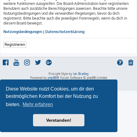
weitere Funktionen zuzugreifen. Die Board-Administration kann registrierten
Benutzern auch zusätzliche Berechtigungen zuweisen. Beachte bitte unsere
Nutzungsbedingungen und die verwandten Regelungen, bevor du dich
registrierst. Bitte beachte auch die jeweiligen Forenregeln, wenn du dich in
diesem Board bewegst.
Nutzungsbedingungen
|
Datenschutzerklärung
Registrieren
ProLight Style by
Ian Bradley
Powered by
phpBB
® Forum Software © phpBB Limited
Deutsche Übersetzung durch
phpBB.de
Datenschutz
|
Nutzungsbedingungen
Diese Website nutzt Cookies, um dir den
bestmöglichen Komfort bei der Nutzung zu
bieten.
Mehr erfahren
Verstanden!