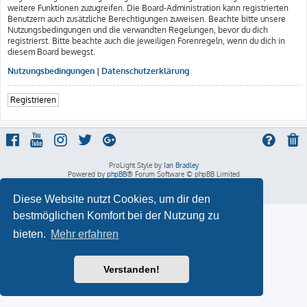
weitere Funktionen zuzugreifen. Die Board-Administration kann registrierten
Benutzern auch zusätzliche Berechtigungen zuweisen. Beachte bitte unsere
Nutzungsbedingungen und die verwandten Regelungen, bevor du dich
registrierst. Bitte beachte auch die jeweiligen Forenregeln, wenn du dich in
diesem Board bewegst.
Nutzungsbedingungen
|
Datenschutzerklärung
Registrieren
ProLight Style by
Ian Bradley
Powered by
phpBB
® Forum Software © phpBB Limited
Deutsche Übersetzung durch
phpBB.de
Datenschutz
|
Nutzungsbedingungen
Diese Website nutzt Cookies, um dir den
bestmöglichen Komfort bei der Nutzung zu
bieten.
Mehr erfahren
Verstanden!