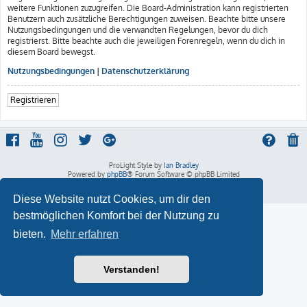
weitere Funktionen zuzugreifen. Die Board-Administration kann registrierten
Benutzern auch zusätzliche Berechtigungen zuweisen. Beachte bitte unsere
Nutzungsbedingungen und die verwandten Regelungen, bevor du dich
registrierst. Bitte beachte auch die jeweiligen Forenregeln, wenn du dich in
diesem Board bewegst.
Nutzungsbedingungen
|
Datenschutzerklärung
Registrieren
ProLight Style by
Ian Bradley
Powered by
phpBB
® Forum Software © phpBB Limited
Deutsche Übersetzung durch
phpBB.de
Datenschutz
|
Nutzungsbedingungen
Diese Website nutzt Cookies, um dir den
bestmöglichen Komfort bei der Nutzung zu
bieten.
Mehr erfahren
Verstanden!