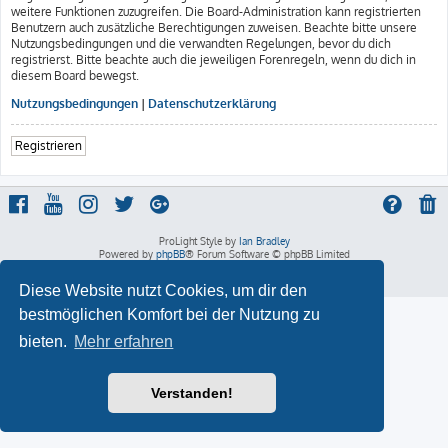
weitere Funktionen zuzugreifen. Die Board-Administration kann registrierten
Benutzern auch zusätzliche Berechtigungen zuweisen. Beachte bitte unsere
Nutzungsbedingungen und die verwandten Regelungen, bevor du dich
registrierst. Bitte beachte auch die jeweiligen Forenregeln, wenn du dich in
diesem Board bewegst.
Nutzungsbedingungen
|
Datenschutzerklärung
Registrieren
ProLight Style by
Ian Bradley
Powered by
phpBB
® Forum Software © phpBB Limited
Deutsche Übersetzung durch
phpBB.de
Datenschutz
|
Nutzungsbedingungen
Diese Website nutzt Cookies, um dir den
bestmöglichen Komfort bei der Nutzung zu
bieten.
Mehr erfahren
Verstanden!