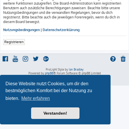
weitere Funktionen zuzugreifen. Die Board-Administration kann registrierten
Benutzern auch zusätzliche Berechtigungen zuweisen. Beachte bitte unsere
Nutzungsbedingungen und die verwandten Regelungen, bevor du dich
registrierst. Bitte beachte auch die jeweiligen Forenregeln, wenn du dich in
diesem Board bewegst.
Nutzungsbedingungen
|
Datenschutzerklärung
Registrieren
ProLight Style by
Ian Bradley
Powered by
phpBB
® Forum Software © phpBB Limited
Deutsche Übersetzung durch
phpBB.de
Datenschutz
|
Nutzungsbedingungen
Diese Website nutzt Cookies, um dir den
bestmöglichen Komfort bei der Nutzung zu
bieten.
Mehr erfahren
Verstanden!