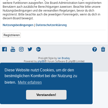
weitere Funktionen zuzugreifen. Die Board-Administration kann registrierten
Benutzern auch zusätzliche Berechtigungen zuweisen. Beachte bitte unsere
Nutzungsbedingungen und die verwandten Regelungen, bevor du dich
registrierst. Bitte beachte auch die jeweiligen Forenregeln, wenn du dich in
diesem Board bewegst.
Nutzungsbedingungen
|
Datenschutzerklärung
Registrieren
ProLight Style by
Ian Bradley
Powered by
phpBB
® Forum Software © phpBB Limited
Deutsche Übersetzung durch
phpBB.de
Datenschutz
|
Nutzungsbedingungen
Diese Website nutzt Cookies, um dir den
bestmöglichen Komfort bei der Nutzung zu
bieten.
Mehr erfahren
Verstanden!