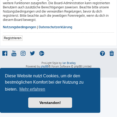
weitere Funktionen zuzugreifen. Die Board-Administration kann registrierten
Benutzern auch zusätzliche Berechtigungen zuweisen. Beachte bitte unsere
Nutzungsbedingungen und die verwandten Regelungen, bevor du dich
registrierst. Bitte beachte auch die jeweiligen Forenregeln, wenn du dich in
diesem Board bewegst.
Nutzungsbedingungen
|
Datenschutzerklärung
Registrieren
ProLight Style by
Ian Bradley
Powered by
phpBB
® Forum Software © phpBB Limited
Deutsche Übersetzung durch
phpBB.de
Datenschutz
|
Nutzungsbedingungen
Diese Website nutzt Cookies, um dir den
bestmöglichen Komfort bei der Nutzung zu
bieten.
Mehr erfahren
Verstanden!