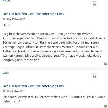
Niklas
Re: Tür kaufen - online oder vor Ort?
B
01 Mär 2023 11:39
e
i
Hallo!
t
r
a
Es gibt viele verschiedene Arten von Türen, je nachdem, welche
g
Anforderungen du hast. Wenn du nach Sicherheit suchst, solltest du eine
Tür mit einem verstärkten Rahmen und einem Schloss mit mehreren
Verriegelungspunkten in Betracht ziehen. Wenn du jedoch eher auf
Ästhetik achtest, gibt es auch viele verschiedene Designs, aus denen du
wählen kannst. Ich persönlich bevorzuge Türen aus Massivholz, da sie
langlebig und robust sind.
Luisa
Re: Tür kaufen - online oder vor Ort?
B
01 Mär 2023 11:41
e
i
Ok danke. Würdest du in Betracht ziehen eine Tür online zu kaufen, oder
t
lieber nicht?
r
a
g