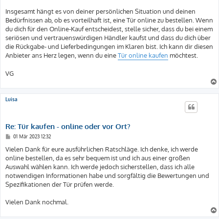
Insgesamt hängt es von deiner persönlichen Situation und deinen
Bedürfnissen ab, ob es vorteilhaft ist, eine Tür online zu bestellen. Wenn
du dich für den Online-Kauf entscheidest, stelle sicher, dass du bei einem
seriösen und vertrauenswürdigen Händler kaufst und dass du dich über
die Rückgabe- und Lieferbedingungen im Klaren bist. Ich kann dir diesen
Anbieter ans Herz legen, wenn du eine
Tür online kaufen
möchtest.
VG
Luisa
Re: Tür kaufen - online oder vor Ort?
B
01 Mär 2023 12:32
e
i
Vielen Dank für eure ausführlichen Ratschläge. Ich denke, ich werde
t
online bestellen, da es sehr bequem ist und ich aus einer großen
r
a
Auswahl wählen kann. Ich werde jedoch sicherstellen, dass ich alle
g
notwendigen Informationen habe und sorgfältig die Bewertungen und
Spezifikationen der Tür prüfen werde.
Vielen Dank nochmal.