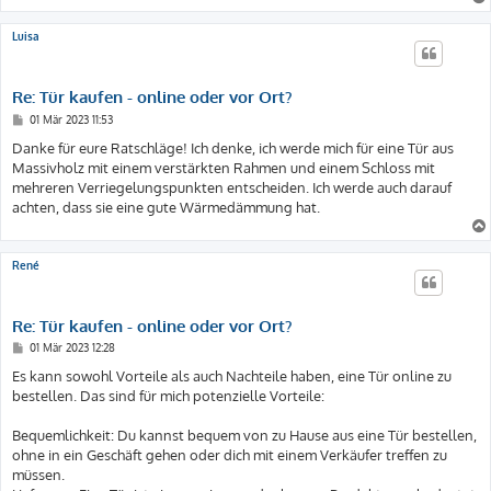
Luisa
Re: Tür kaufen - online oder vor Ort?
B
01 Mär 2023 11:53
e
i
Danke für eure Ratschläge! Ich denke, ich werde mich für eine Tür aus
t
Massivholz mit einem verstärkten Rahmen und einem Schloss mit
r
a
mehreren Verriegelungspunkten entscheiden. Ich werde auch darauf
g
achten, dass sie eine gute Wärmedämmung hat.
René
Re: Tür kaufen - online oder vor Ort?
B
01 Mär 2023 12:28
e
i
Es kann sowohl Vorteile als auch Nachteile haben, eine Tür online zu
t
bestellen. Das sind für mich potenzielle Vorteile:
r
a
g
Bequemlichkeit: Du kannst bequem von zu Hause aus eine Tür bestellen,
ohne in ein Geschäft gehen oder dich mit einem Verkäufer treffen zu
müssen.