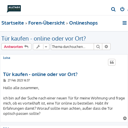
S
u
Startseite
Foren-Übersicht
Onlineshops
c
h
Tür kaufen - online oder vor Ort?
e
Suche
Erweiterte
Antworten
Luisa
Tür kaufen - online oder vor Ort?
B
27 Feb 2023 16:37
e
i
Hallo alle zusammen,
t
r
a
ich bin auf der Suche nach einer neuen Tür für meine Wohnung und frage
g
mich, ob es vorteilhaft ist, eine Tür online zu bestellen. Habt ihr
Erfahrungen damit? Worauf sollte man achten, außer dass die Tür
optisch passen sollte?