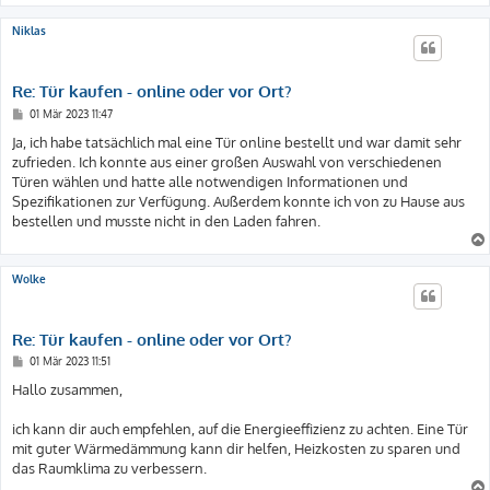
Niklas
Re: Tür kaufen - online oder vor Ort?
B
01 Mär 2023 11:47
e
i
Ja, ich habe tatsächlich mal eine Tür online bestellt und war damit sehr
t
zufrieden. Ich konnte aus einer großen Auswahl von verschiedenen
r
a
Türen wählen und hatte alle notwendigen Informationen und
g
Spezifikationen zur Verfügung. Außerdem konnte ich von zu Hause aus
bestellen und musste nicht in den Laden fahren.
Wolke
Re: Tür kaufen - online oder vor Ort?
B
01 Mär 2023 11:51
e
i
Hallo zusammen,
t
r
a
ich kann dir auch empfehlen, auf die Energieeffizienz zu achten. Eine Tür
g
mit guter Wärmedämmung kann dir helfen, Heizkosten zu sparen und
das Raumklima zu verbessern.