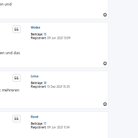
len und
n
N
a
c
Wolke
h
o
Beiträge:
15
b
Registriert:
09 Jun 2021 13:09
e
n
ren und das
N
a
c
Luisa
h
o
Beiträge:
18
b
Registriert:
13 Dez 2021 15:33
it mehreren
e
n
N
a
c
René
h
o
Beiträge:
17
b
Registriert:
09 Jun 2021 11:34
e
n