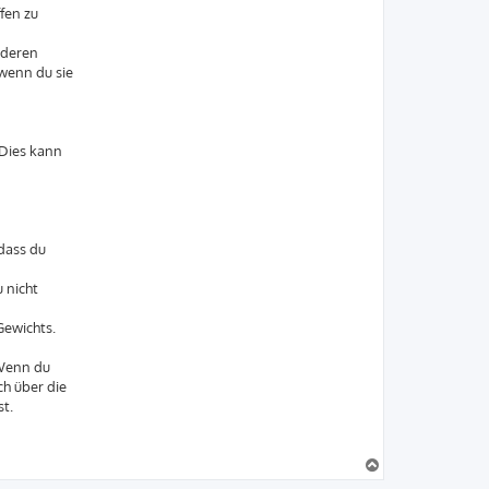
fen zu
nderen
 wenn du sie
 Dies kann
dass du
 nicht
Gewichts.
 Wenn du
ch über die
t.
N
a