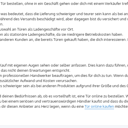
ür bestellen, ohne in ein Geschäft gehen oder dich mit einem Verkäufer tref
, was bedeutet, dass die Lieferung schwieriger und teurer sein kann als bei a
 während des Versands beschädigt wird, aber dagegen bist du versichert und
rn.
uswahl an Türen als Ladengeschäfte vor Ort.
en als stationäre Ladengeschäfte, da sie niedrigere Betriebskosten haben.
deren Kunden an, die bereits Türen gekauft haben, die dich interessieren.
 Kauf mit eigenen Augen sehen oder selber anfassen. Dies kann dazu führen, 
t, das nicht deinen Erwartungen entspricht.
inen professionellen Handwerker beauftragen, um dies für dich zu tun. Wenn du
ein zusätzlicher Aufwand und Kosten verursachen.
 schwieriger sein als bei anderen Produkten aufgrund ihrer Größe und des 
deinen Bedürfnissen ab, ob es vorteilhaft ist, eine Tür online zu bestellen.
s du bei einem seriösen und vertrauenswürdigen Händler kaufst und dass du di
 dir diesen Anbieter ans Herz legen, wenn du eine
Tür online kaufen
möchtes