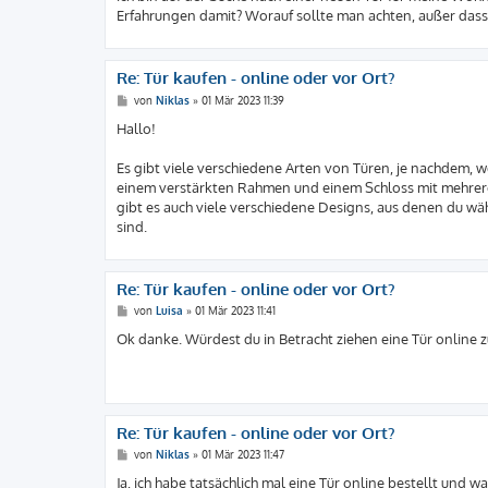
g
Erfahrungen damit? Worauf sollte man achten, außer dass 
Re: Tür kaufen - online oder vor Ort?
B
von
Niklas
»
01 Mär 2023 11:39
e
i
Hallo!
t
r
a
Es gibt viele verschiedene Arten von Türen, je nachdem, w
g
einem verstärkten Rahmen und einem Schloss mit mehreren
gibt es auch viele verschiedene Designs, aus denen du wä
sind.
Re: Tür kaufen - online oder vor Ort?
B
von
Luisa
»
01 Mär 2023 11:41
e
i
Ok danke. Würdest du in Betracht ziehen eine Tür online zu
t
r
a
g
Re: Tür kaufen - online oder vor Ort?
B
von
Niklas
»
01 Mär 2023 11:47
e
i
Ja, ich habe tatsächlich mal eine Tür online bestellt und