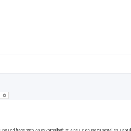
Suche
Erweiterte Suche
ng und frage mich, ob es vorteilhaft ist, eine Tür online zu bestellen. Habt i