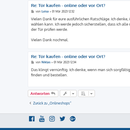
Re: Tür kaufen - online oder vor Ort?
B
von
Luisa
»
01 Mär 2023 12:32
e
i
Vielen Dank für eure ausführlichen Ratschläge. Ich denke,
t
wählen kann. Ich werde jedoch sicherstellen, dass ich al
r
a
der Tür prüfen werde.
g
Vielen Dank nochmal.
Re: Tür kaufen - online oder vor Ort?
B
von
Niklas
»
01 Mär 2023 12:34
e
i
Das klingt vernünftig. Ich denke, wenn man sich sorgfältig
t
finden und bestellen.
r
a
g
Antworten
Zurück zu „Onlineshops“