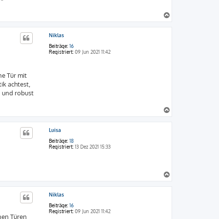
N
a
c
Niklas
h
o
Beiträge:
16
b
Registriert:
09 Jun 2021 11:42
e
n
ne Tür mit
ik achtest,
g und robust
N
a
c
Luisa
h
o
Beiträge:
18
b
Registriert:
13 Dez 2021 15:33
e
n
N
a
c
Niklas
h
o
Beiträge:
16
b
Registriert:
09 Jun 2021 11:42
enen Türen
e