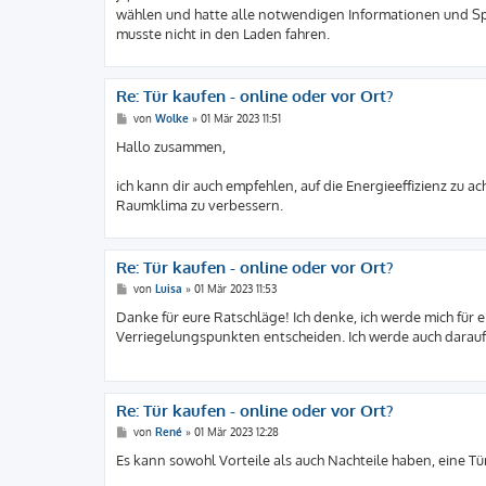
t
wählen und hatte alle notwendigen Informationen und Sp
r
a
musste nicht in den Laden fahren.
g
Re: Tür kaufen - online oder vor Ort?
B
von
Wolke
»
01 Mär 2023 11:51
e
i
Hallo zusammen,
t
r
a
ich kann dir auch empfehlen, auf die Energieeffizienz zu
g
Raumklima zu verbessern.
Re: Tür kaufen - online oder vor Ort?
B
von
Luisa
»
01 Mär 2023 11:53
e
i
Danke für eure Ratschläge! Ich denke, ich werde mich für
t
Verriegelungspunkten entscheiden. Ich werde auch darau
r
a
g
Re: Tür kaufen - online oder vor Ort?
B
von
René
»
01 Mär 2023 12:28
e
i
Es kann sowohl Vorteile als auch Nachteile haben, eine Tür
t
r