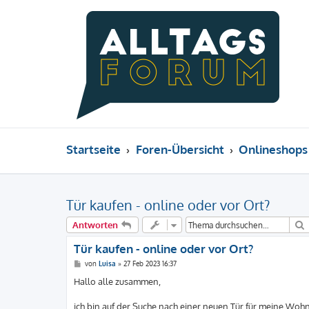
Startseite
Foren-Übersicht
Onlineshops
Tür kaufen - online oder vor Ort?
Antworten
Tür kaufen - online oder vor Ort?
B
von
Luisa
»
27 Feb 2023 16:37
e
i
Hallo alle zusammen,
t
r
a
ich bin auf der Suche nach einer neuen Tür für meine Wohnu