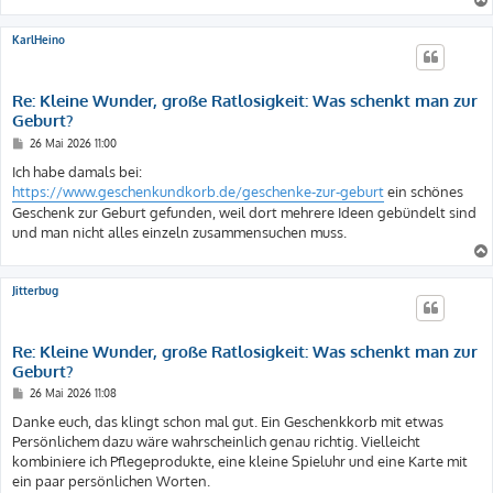
KarlHeino
Re: Kleine Wunder, große Ratlosigkeit: Was schenkt man zur
Geburt?
B
26 Mai 2026 11:00
e
i
Ich habe damals bei:
t
https://www.geschenkundkorb.de/geschenke-zur-geburt
ein schönes
r
a
Geschenk zur Geburt gefunden, weil dort mehrere Ideen gebündelt sind
g
und man nicht alles einzeln zusammensuchen muss.
Jitterbug
Re: Kleine Wunder, große Ratlosigkeit: Was schenkt man zur
Geburt?
B
26 Mai 2026 11:08
e
i
Danke euch, das klingt schon mal gut. Ein Geschenkkorb mit etwas
t
Persönlichem dazu wäre wahrscheinlich genau richtig. Vielleicht
r
a
kombiniere ich Pflegeprodukte, eine kleine Spieluhr und eine Karte mit
g
ein paar persönlichen Worten.