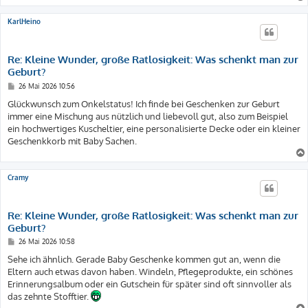
KarlHeino
Re: Kleine Wunder, große Ratlosigkeit: Was schenkt man zur
Geburt?
B
26 Mai 2026 10:56
e
i
Glückwunsch zum Onkelstatus! Ich finde bei Geschenken zur Geburt
t
immer eine Mischung aus nützlich und liebevoll gut, also zum Beispiel
r
a
ein hochwertiges Kuscheltier, eine personalisierte Decke oder ein kleiner
g
Geschenkkorb mit Baby Sachen.
Cramy
Re: Kleine Wunder, große Ratlosigkeit: Was schenkt man zur
Geburt?
B
26 Mai 2026 10:58
e
i
Sehe ich ähnlich. Gerade Baby Geschenke kommen gut an, wenn die
t
Eltern auch etwas davon haben. Windeln, Pflegeprodukte, ein schönes
r
a
Erinnerungsalbum oder ein Gutschein für später sind oft sinnvoller als
g
das zehnte Stofftier.