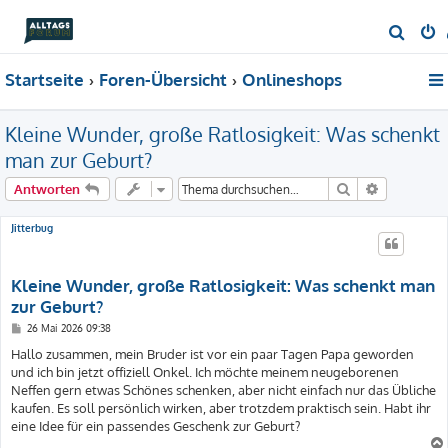
S
u
Startseite
Foren-Übersicht
Onlineshops
c
h
Kleine Wunder, große Ratlosigkeit: Was schenkt
e
man zur Geburt?
Suche
Erweiterte
Antworten
Jitterbug
Kleine Wunder, große Ratlosigkeit: Was schenkt man
zur Geburt?
B
26 Mai 2026 09:38
e
i
Hallo zusammen, mein Bruder ist vor ein paar Tagen Papa geworden
t
und ich bin jetzt offiziell Onkel. Ich möchte meinem neugeborenen
r
a
Neffen gern etwas Schönes schenken, aber nicht einfach nur das Übliche
g
kaufen. Es soll persönlich wirken, aber trotzdem praktisch sein. Habt ihr
eine Idee für ein passendes Geschenk zur Geburt?