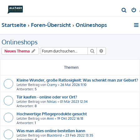
S
u
Startseite
Foren-Übersicht
Onlineshops
c
h
Onlineshops
e
Suche
Erweiterte Suche
Neues Thema
Themen
Kleine Wunder, große Ratlosigkeit: Was schenkt man zur Geburt?
Letzter Beitrag von
Cramy
«
26 Mai 2026 11:10
Antworten:
5
Tür kaufen - online oder vor Ort?
Letzter Beitrag von
Niklas
«
01 Mär 2023 12:34
Antworten:
8
Hochwertige Pflegeprodukte gesucht
Letzter Beitrag von
Anni
«
19 Okt 2022 16:18
Antworten:
1
Was man alles online bestellen kann
Letzter Beitrag von
Blackbird
«
23 Feb 2022 13:35
Antworten:
4