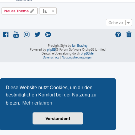
Neues Thema
Gehe zu
ProLight Style by
Ian Bradley
Powered by
phpBB
® Forum Software © phpBB Limited
Deutsche Übersetzung durch
phpBB.de
Datenschutz
|
Nutzungsbedingungen
Diese Website nutzt Cookies, um dir den
bestmöglichen Komfort bei der Nutzung zu
bieten.
Mehr erfahren
Verstanden!