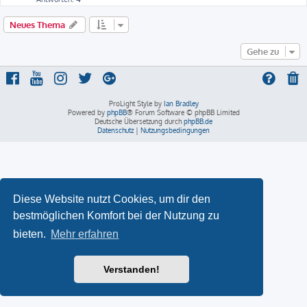
Neues Thema
Gehe zu
ProLight Style by
Ian Bradley
Powered by
phpBB
® Forum Software © phpBB Limited
Deutsche Übersetzung durch
phpBB.de
Datenschutz
|
Nutzungsbedingungen
Diese Website nutzt Cookies, um dir den
bestmöglichen Komfort bei der Nutzung zu
bieten.
Mehr erfahren
Verstanden!