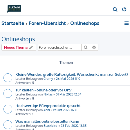
S
u
Startseite
Foren-Übersicht
Onlineshops
c
h
Onlineshops
e
Suche
Erweiterte Suche
Neues Thema
Themen
Kleine Wunder, große Ratlosigkeit: Was schenkt man zur Geburt?
Letzter Beitrag von
Cramy
«
26 Mai 2026 11:10
Antworten:
5
Tür kaufen - online oder vor Ort?
Letzter Beitrag von
Niklas
«
01 Mär 2023 12:34
Antworten:
8
Hochwertige Pflegeprodukte gesucht
Letzter Beitrag von
Anni
«
19 Okt 2022 16:18
Antworten:
1
Was man alles online bestellen kann
Letzter Beitrag von
Blackbird
«
23 Feb 2022 13:35
Antworten:
4