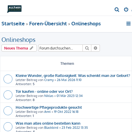
S
u
Startseite
Foren-Übersicht
Onlineshops
c
h
Onlineshops
e
Suche
Erweiterte Suche
Neues Thema
Themen
Kleine Wunder, große Ratlosigkeit: Was schenkt man zur Geburt?
Letzter Beitrag von
Cramy
«
26 Mai 2026 11:10
Antworten:
5
Tür kaufen - online oder vor Ort?
Letzter Beitrag von
Niklas
«
01 Mär 2023 12:34
Antworten:
8
Hochwertige Pflegeprodukte gesucht
Letzter Beitrag von
Anni
«
19 Okt 2022 16:18
Antworten:
1
Was man alles online bestellen kann
Letzter Beitrag von
Blackbird
«
23 Feb 2022 13:35
Antworten:
4