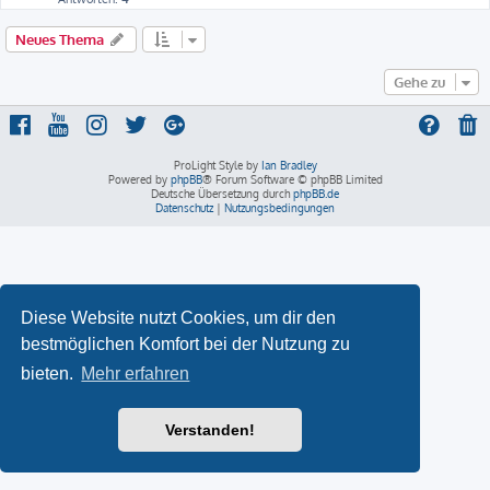
Neues Thema
Gehe zu
ProLight Style by
Ian Bradley
Powered by
phpBB
® Forum Software © phpBB Limited
Deutsche Übersetzung durch
phpBB.de
Datenschutz
|
Nutzungsbedingungen
Diese Website nutzt Cookies, um dir den
bestmöglichen Komfort bei der Nutzung zu
bieten.
Mehr erfahren
Verstanden!