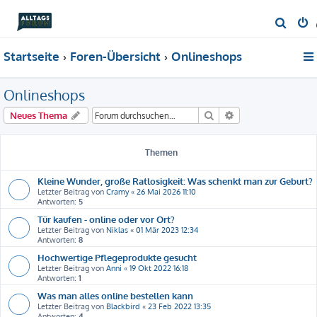
S
u
Startseite
Foren-Übersicht
Onlineshops
c
h
Onlineshops
e
Suche
Erweiterte Suche
Neues Thema
Themen
Kleine Wunder, große Ratlosigkeit: Was schenkt man zur Geburt?
Letzter Beitrag von
Cramy
«
26 Mai 2026 11:10
Antworten:
5
Tür kaufen - online oder vor Ort?
Letzter Beitrag von
Niklas
«
01 Mär 2023 12:34
Antworten:
8
Hochwertige Pflegeprodukte gesucht
Letzter Beitrag von
Anni
«
19 Okt 2022 16:18
Antworten:
1
Was man alles online bestellen kann
Letzter Beitrag von
Blackbird
«
23 Feb 2022 13:35
Antworten:
4