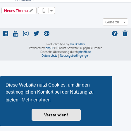
Neues Thema
Gehe zu
ProLight Style by
Ian Bradley
Powered by
phpBB
® Forum Software © phpBB Limited
Deutsche Übersetzung durch
phpBB.de
Datenschutz
|
Nutzungsbedingungen
Diese Website nutzt Cookies, um dir den
bestmöglichen Komfort bei der Nutzung zu
bieten.
Mehr erfahren
Verstanden!