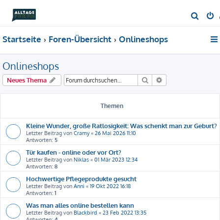
S
u
Startseite
Foren-Übersicht
Onlineshops
c
h
Onlineshops
e
Suche
Erweiterte Suche
Neues Thema
Themen
Kleine Wunder, große Ratlosigkeit: Was schenkt man zur Geburt?
Letzter Beitrag von
Cramy
«
26 Mai 2026 11:10
Antworten:
5
Tür kaufen - online oder vor Ort?
Letzter Beitrag von
Niklas
«
01 Mär 2023 12:34
Antworten:
8
Hochwertige Pflegeprodukte gesucht
Letzter Beitrag von
Anni
«
19 Okt 2022 16:18
Antworten:
1
Was man alles online bestellen kann
Letzter Beitrag von
Blackbird
«
23 Feb 2022 13:35
Antworten:
4