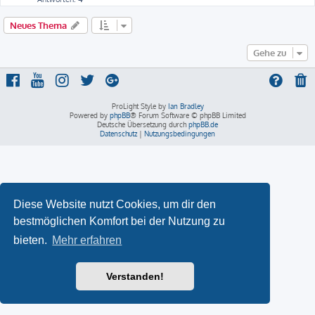
Neues Thema
Gehe zu
ProLight Style by
Ian Bradley
Powered by
phpBB
® Forum Software © phpBB Limited
Deutsche Übersetzung durch
phpBB.de
Datenschutz
|
Nutzungsbedingungen
Diese Website nutzt Cookies, um dir den
bestmöglichen Komfort bei der Nutzung zu
bieten.
Mehr erfahren
Verstanden!