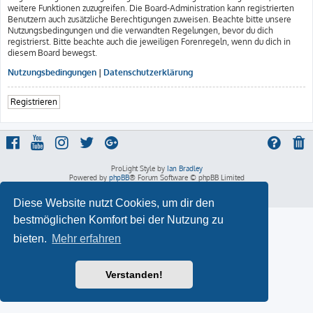
weitere Funktionen zuzugreifen. Die Board-Administration kann registrierten
Benutzern auch zusätzliche Berechtigungen zuweisen. Beachte bitte unsere
Nutzungsbedingungen und die verwandten Regelungen, bevor du dich
registrierst. Bitte beachte auch die jeweiligen Forenregeln, wenn du dich in
diesem Board bewegst.
Nutzungsbedingungen
|
Datenschutzerklärung
Registrieren
ProLight Style by
Ian Bradley
Powered by
phpBB
® Forum Software © phpBB Limited
Deutsche Übersetzung durch
phpBB.de
Datenschutz
|
Nutzungsbedingungen
Diese Website nutzt Cookies, um dir den
bestmöglichen Komfort bei der Nutzung zu
bieten.
Mehr erfahren
Verstanden!