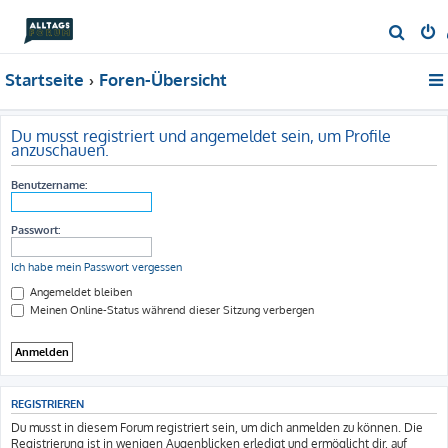
S
u
Startseite
Foren-Übersicht
c
h
e
Du musst registriert und angemeldet sein, um Profile
anzuschauen.
Benutzername:
Passwort:
Ich habe mein Passwort vergessen
Angemeldet bleiben
Meinen Online-Status während dieser Sitzung verbergen
REGISTRIEREN
Du musst in diesem Forum registriert sein, um dich anmelden zu können. Die
Registrierung ist in wenigen Augenblicken erledigt und ermöglicht dir, auf