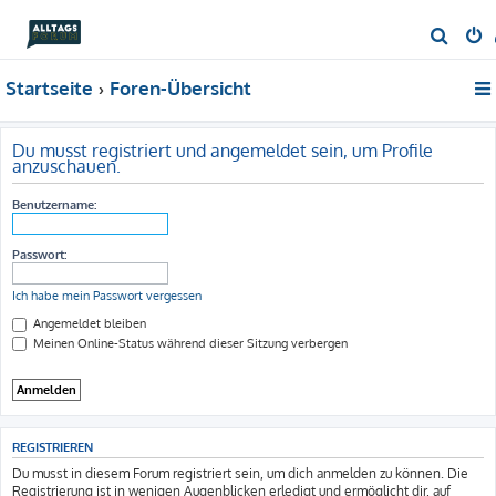
S
u
Startseite
Foren-Übersicht
c
h
e
Du musst registriert und angemeldet sein, um Profile
anzuschauen.
Benutzername:
Passwort:
Ich habe mein Passwort vergessen
Angemeldet bleiben
Meinen Online-Status während dieser Sitzung verbergen
REGISTRIEREN
Du musst in diesem Forum registriert sein, um dich anmelden zu können. Die
Registrierung ist in wenigen Augenblicken erledigt und ermöglicht dir, auf