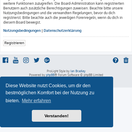
weitere Funktionen zuzugreifen. Die Board-Administration kann registrierten
Benutzern auch zusätzliche Berechtigungen zuweisen. Beachte bitte unsere
Nutzungsbedingungen und die verwandten Regelungen, bevor du dich
registrierst. Bitte beachte auch die jeweiligen Forenregeln, wenn du dich in
diesem Board bewegst.
Nutzungsbedingungen
|
Datenschutzerklärung
Registrieren
ProLight Style by
Ian Bradley
Powered by
phpBB
® Forum Software © phpBB Limited
Deutsche Übersetzung durch
phpBB.de
Datenschutz
|
Nutzungsbedingungen
Diese Website nutzt Cookies, um dir den
bestmöglichen Komfort bei der Nutzung zu
bieten.
Mehr erfahren
Verstanden!