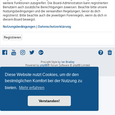
weitere Funktionen zuzugreifen. Die Board-Administration kann registrierten
Benutzern auch zusätzliche Berechtigungen zuweisen. Beachte bitte unsere
Nutzungsbedingungen und die verwandten Regelungen, bevor du dich
registrierst. Bitte beachte auch die jeweiligen Forenregeln, wenn du dich in
diesem Board bewegst.
Nutzungsbedingungen
|
Datenschutzerklärung
Registrieren
ProLight Style by
Ian Bradley
Powered by
phpBB
® Forum Software © phpBB Limited
Deutsche Übersetzung durch
phpBB.de
Datenschutz
|
Nutzungsbedingungen
Diese Website nutzt Cookies, um dir den
bestmöglichen Komfort bei der Nutzung zu
bieten.
Mehr erfahren
Verstanden!