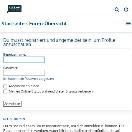
S
u
Startseite
Foren-Übersicht
c
h
e
Du musst registriert und angemeldet sein, um Profile
anzuschauen.
Benutzername:
Passwort:
Ich habe mein Passwort vergessen
Angemeldet bleiben
Meinen Online-Status während dieser Sitzung verbergen
REGISTRIEREN
Du musst in diesem Forum registriert sein, um dich anmelden zu können. Die
Registrierung ist in wenigen Augenblicken erledigt und ermöglicht dir, auf