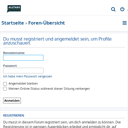
S
u
Startseite
Foren-Übersicht
c
h
e
Du musst registriert und angemeldet sein, um Profile
anzuschauen.
Benutzername:
Passwort:
Ich habe mein Passwort vergessen
Angemeldet bleiben
Meinen Online-Status während dieser Sitzung verbergen
REGISTRIEREN
Du musst in diesem Forum registriert sein, um dich anmelden zu können. Die
Registrierung ist in wenigen Augenblicken erledigt und ermöglicht dir, auf