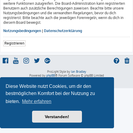
weitere Funktionen zuzugreifen. Die Board-Administration kann registrierten
Benutzern auch zusätzliche Berechtigungen zuweisen. Beachte bitte unsere
Nutzungsbedingungen und die verwandten Regelungen, bevor du dich
registrierst. Bitte beachte auch die jeweiligen Forenregeln, wenn du dich in
diesem Board bewegst.
Nutzungsbedingungen
|
Datenschutzerklärung
Registrieren
ProLight Style by
Ian Bradley
Powered by
phpBB
® Forum Software © phpBB Limited
Deutsche Übersetzung durch
phpBB.de
Datenschutz
|
Nutzungsbedingungen
Diese Website nutzt Cookies, um dir den
bestmöglichen Komfort bei der Nutzung zu
bieten.
Mehr erfahren
Verstanden!