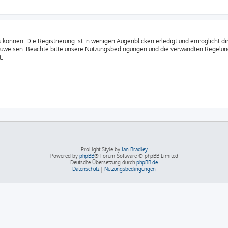
 können. Die Registrierung ist in wenigen Augenblicken erledigt und ermöglicht dir
zuweisen. Beachte bitte unsere Nutzungsbedingungen und die verwandten Regelungen
t.
ProLight Style by
Ian Bradley
Powered by
phpBB
® Forum Software © phpBB Limited
Deutsche Übersetzung durch
phpBB.de
Datenschutz
|
Nutzungsbedingungen