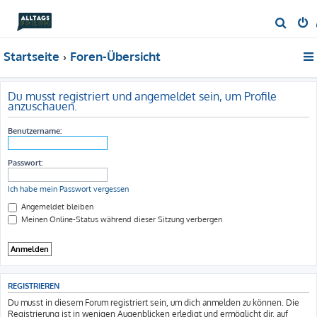
S
u
Startseite
Foren-Übersicht
c
h
e
Du musst registriert und angemeldet sein, um Profile
anzuschauen.
Benutzername:
Passwort:
Ich habe mein Passwort vergessen
Angemeldet bleiben
Meinen Online-Status während dieser Sitzung verbergen
REGISTRIEREN
Du musst in diesem Forum registriert sein, um dich anmelden zu können. Die
Registrierung ist in wenigen Augenblicken erledigt und ermöglicht dir, auf