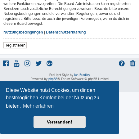
weitere Funktionen zuzugreifen. Die Board-Administration kann registrierten
Benutzern auch zusätzliche Berechtigungen zuweisen. Beachte bitte unsere
Nutzungsbedingungen und die verwandten Regelungen, bevor du dich
registrierst. Bitte beachte auch die jeweiligen Forenregeln, wenn du dich in
diesem Board bewegst.
Nutzungsbedingungen
|
Datenschutzerklärung
Registrieren
ProLight Style by
Ian Bradley
Powered by
phpBB
® Forum Software © phpBB Limited
Deutsche Übersetzung durch
phpBB.de
Datenschutz
|
Nutzungsbedingungen
Diese Website nutzt Cookies, um dir den
bestmöglichen Komfort bei der Nutzung zu
bieten.
Mehr erfahren
Verstanden!