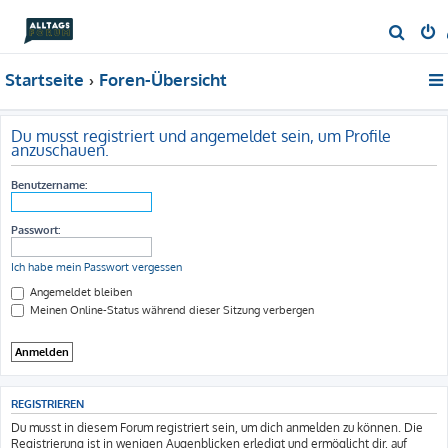
S
u
Startseite
Foren-Übersicht
c
h
e
Du musst registriert und angemeldet sein, um Profile
anzuschauen.
Benutzername:
Passwort:
Ich habe mein Passwort vergessen
Angemeldet bleiben
Meinen Online-Status während dieser Sitzung verbergen
REGISTRIEREN
Du musst in diesem Forum registriert sein, um dich anmelden zu können. Die
Registrierung ist in wenigen Augenblicken erledigt und ermöglicht dir, auf