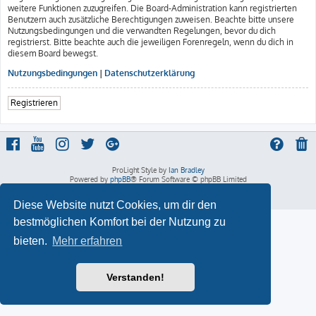
weitere Funktionen zuzugreifen. Die Board-Administration kann registrierten
Benutzern auch zusätzliche Berechtigungen zuweisen. Beachte bitte unsere
Nutzungsbedingungen und die verwandten Regelungen, bevor du dich
registrierst. Bitte beachte auch die jeweiligen Forenregeln, wenn du dich in
diesem Board bewegst.
Nutzungsbedingungen
|
Datenschutzerklärung
Registrieren
ProLight Style by
Ian Bradley
Powered by
phpBB
® Forum Software © phpBB Limited
Deutsche Übersetzung durch
phpBB.de
Datenschutz
|
Nutzungsbedingungen
Diese Website nutzt Cookies, um dir den
bestmöglichen Komfort bei der Nutzung zu
bieten.
Mehr erfahren
Verstanden!