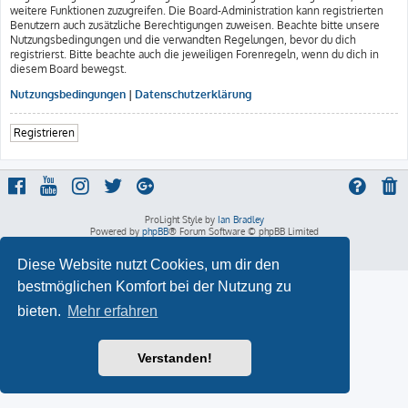
weitere Funktionen zuzugreifen. Die Board-Administration kann registrierten
Benutzern auch zusätzliche Berechtigungen zuweisen. Beachte bitte unsere
Nutzungsbedingungen und die verwandten Regelungen, bevor du dich
registrierst. Bitte beachte auch die jeweiligen Forenregeln, wenn du dich in
diesem Board bewegst.
Nutzungsbedingungen
|
Datenschutzerklärung
Registrieren
ProLight Style by
Ian Bradley
Powered by
phpBB
® Forum Software © phpBB Limited
Deutsche Übersetzung durch
phpBB.de
Datenschutz
|
Nutzungsbedingungen
Diese Website nutzt Cookies, um dir den
bestmöglichen Komfort bei der Nutzung zu
bieten.
Mehr erfahren
Verstanden!