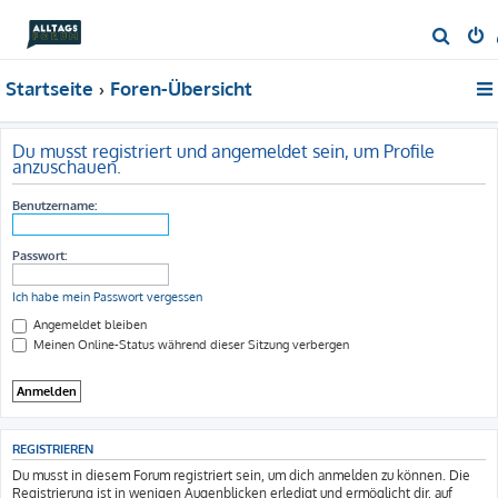
S
u
Startseite
Foren-Übersicht
c
h
e
Du musst registriert und angemeldet sein, um Profile
anzuschauen.
Benutzername:
Passwort:
Ich habe mein Passwort vergessen
Angemeldet bleiben
Meinen Online-Status während dieser Sitzung verbergen
REGISTRIEREN
Du musst in diesem Forum registriert sein, um dich anmelden zu können. Die
Registrierung ist in wenigen Augenblicken erledigt und ermöglicht dir, auf