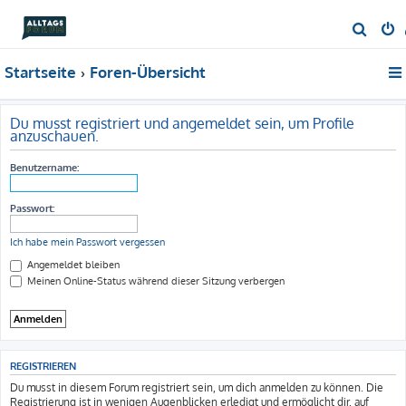
S
u
Startseite
Foren-Übersicht
c
h
e
Du musst registriert und angemeldet sein, um Profile
anzuschauen.
Benutzername:
Passwort:
Ich habe mein Passwort vergessen
Angemeldet bleiben
Meinen Online-Status während dieser Sitzung verbergen
REGISTRIEREN
Du musst in diesem Forum registriert sein, um dich anmelden zu können. Die
Registrierung ist in wenigen Augenblicken erledigt und ermöglicht dir, auf