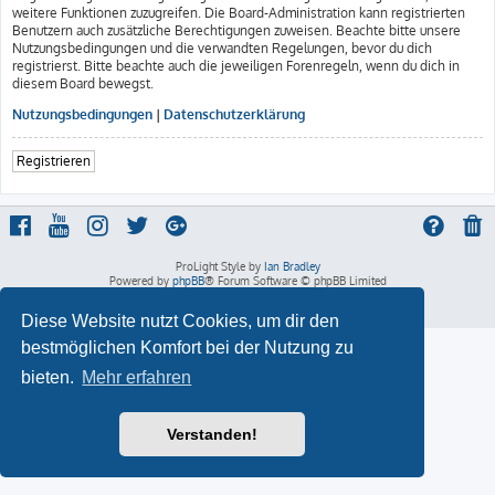
weitere Funktionen zuzugreifen. Die Board-Administration kann registrierten
Benutzern auch zusätzliche Berechtigungen zuweisen. Beachte bitte unsere
Nutzungsbedingungen und die verwandten Regelungen, bevor du dich
registrierst. Bitte beachte auch die jeweiligen Forenregeln, wenn du dich in
diesem Board bewegst.
Nutzungsbedingungen
|
Datenschutzerklärung
Registrieren
ProLight Style by
Ian Bradley
Powered by
phpBB
® Forum Software © phpBB Limited
Deutsche Übersetzung durch
phpBB.de
Datenschutz
|
Nutzungsbedingungen
Diese Website nutzt Cookies, um dir den
bestmöglichen Komfort bei der Nutzung zu
bieten.
Mehr erfahren
Verstanden!