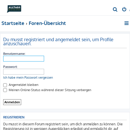
S
u
Startseite
Foren-Übersicht
c
h
e
Du musst registriert und angemeldet sein, um Profile
anzuschauen.
Benutzername:
Passwort:
Ich habe mein Passwort vergessen
Angemeldet bleiben
Meinen Online-Status während dieser Sitzung verbergen
REGISTRIEREN
Du musst in diesem Forum registriert sein, um dich anmelden zu können. Die
Registrierung ist in wenigen Augenblicken erledigt und ermöglicht dir, auf