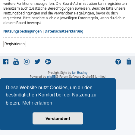
weitere Funktionen zuzugreifen. Die Board-Administration kann registrierten
Benutzern auch zusätzliche Berechtigungen zuweisen. Beachte bitte unsere
Nutzungsbedingungen und die verwandten Regelungen, bevor du dich
registrierst. Bitte beachte auch die jeweiligen Forenregeln, wenn du dich in
diesem Board bewegst.
Nutzungsbedingungen
|
Datenschutzerklärung
Registrieren
ProLight Style by
Ian Bradley
Powered by
phpBB
® Forum Software © phpBB Limited
Deutsche Übersetzung durch
phpBB.de
Datenschutz
|
Nutzungsbedingungen
Diese Website nutzt Cookies, um dir den
bestmöglichen Komfort bei der Nutzung zu
bieten.
Mehr erfahren
Verstanden!