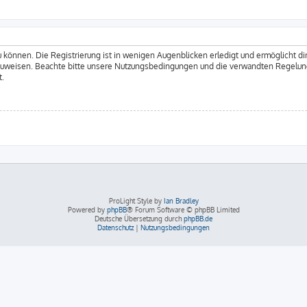
 können. Die Registrierung ist in wenigen Augenblicken erledigt und ermöglicht dir
zuweisen. Beachte bitte unsere Nutzungsbedingungen und die verwandten Regelungen
t.
ProLight Style by
Ian Bradley
Powered by
phpBB
® Forum Software © phpBB Limited
Deutsche Übersetzung durch
phpBB.de
Datenschutz
|
Nutzungsbedingungen