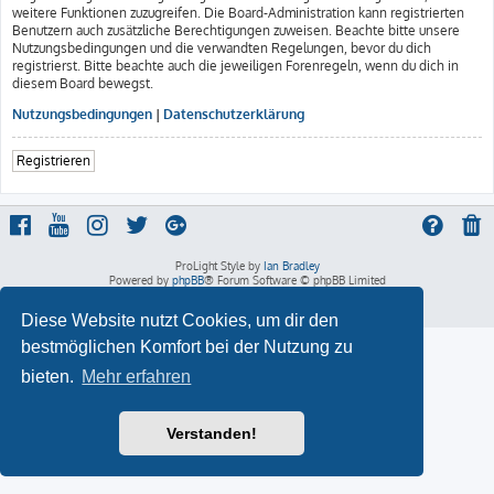
weitere Funktionen zuzugreifen. Die Board-Administration kann registrierten
Benutzern auch zusätzliche Berechtigungen zuweisen. Beachte bitte unsere
Nutzungsbedingungen und die verwandten Regelungen, bevor du dich
registrierst. Bitte beachte auch die jeweiligen Forenregeln, wenn du dich in
diesem Board bewegst.
Nutzungsbedingungen
|
Datenschutzerklärung
Registrieren
ProLight Style by
Ian Bradley
Powered by
phpBB
® Forum Software © phpBB Limited
Deutsche Übersetzung durch
phpBB.de
Datenschutz
|
Nutzungsbedingungen
Diese Website nutzt Cookies, um dir den
bestmöglichen Komfort bei der Nutzung zu
bieten.
Mehr erfahren
Verstanden!