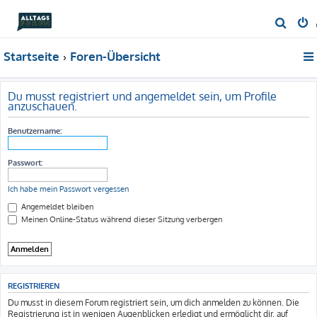
S
u
Startseite
Foren-Übersicht
c
h
e
Du musst registriert und angemeldet sein, um Profile
anzuschauen.
Benutzername:
Passwort:
Ich habe mein Passwort vergessen
Angemeldet bleiben
Meinen Online-Status während dieser Sitzung verbergen
REGISTRIEREN
Du musst in diesem Forum registriert sein, um dich anmelden zu können. Die
Registrierung ist in wenigen Augenblicken erledigt und ermöglicht dir, auf