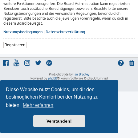
weitere Funktionen zuzugreifen. Die Board-Administration kann registrierten
Benutzern auch zusätzliche Berechtigungen zuweisen. Beachte bitte unsere
Nutzungsbedingungen und die verwandten Regelungen, bevor du dich
registrierst. Bitte beachte auch die jeweiligen Forenregeln, wenn du dich in
diesem Board bewegst.
Nutzungsbedingungen
|
Datenschutzerklärung
Registrieren
ProLight Style by
Ian Bradley
Powered by
phpBB
® Forum Software © phpBB Limited
Deutsche Übersetzung durch
phpBB.de
Datenschutz
|
Nutzungsbedingungen
Diese Website nutzt Cookies, um dir den
bestmöglichen Komfort bei der Nutzung zu
bieten.
Mehr erfahren
Verstanden!