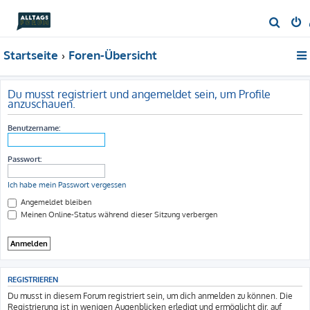
S
u
Startseite
Foren-Übersicht
c
h
e
Du musst registriert und angemeldet sein, um Profile
anzuschauen.
Benutzername:
Passwort:
Ich habe mein Passwort vergessen
Angemeldet bleiben
Meinen Online-Status während dieser Sitzung verbergen
REGISTRIEREN
Du musst in diesem Forum registriert sein, um dich anmelden zu können. Die
Registrierung ist in wenigen Augenblicken erledigt und ermöglicht dir, auf