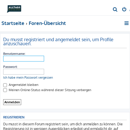
S
u
Startseite
Foren-Übersicht
c
h
e
Du musst registriert und angemeldet sein, um Profile
anzuschauen.
Benutzername:
Passwort:
Ich habe mein Passwort vergessen
Angemeldet bleiben
Meinen Online-Status während dieser Sitzung verbergen
REGISTRIEREN
Du musst in diesem Forum registriert sein, um dich anmelden zu können. Die
Registrierung ist in wenigen Augenblicken erledigt und ermöglicht dir, auf