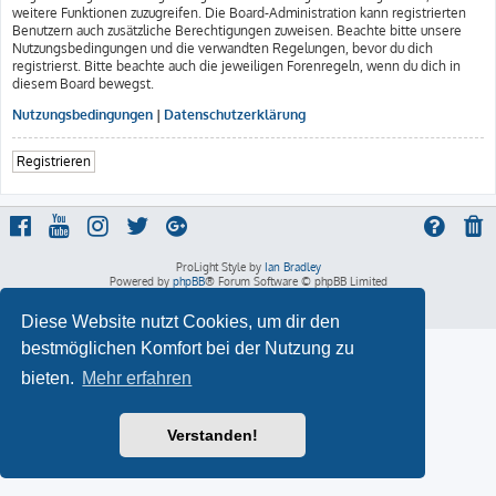
weitere Funktionen zuzugreifen. Die Board-Administration kann registrierten
Benutzern auch zusätzliche Berechtigungen zuweisen. Beachte bitte unsere
Nutzungsbedingungen und die verwandten Regelungen, bevor du dich
registrierst. Bitte beachte auch die jeweiligen Forenregeln, wenn du dich in
diesem Board bewegst.
Nutzungsbedingungen
|
Datenschutzerklärung
Registrieren
ProLight Style by
Ian Bradley
Powered by
phpBB
® Forum Software © phpBB Limited
Deutsche Übersetzung durch
phpBB.de
Datenschutz
|
Nutzungsbedingungen
Diese Website nutzt Cookies, um dir den
bestmöglichen Komfort bei der Nutzung zu
bieten.
Mehr erfahren
Verstanden!