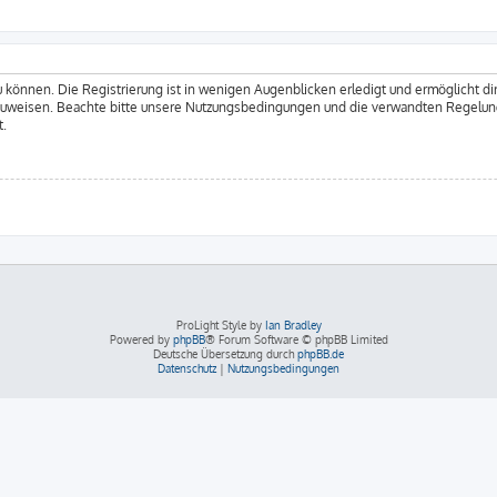
 können. Die Registrierung ist in wenigen Augenblicken erledigt und ermöglicht dir
zuweisen. Beachte bitte unsere Nutzungsbedingungen und die verwandten Regelungen
t.
ProLight Style by
Ian Bradley
Powered by
phpBB
® Forum Software © phpBB Limited
Deutsche Übersetzung durch
phpBB.de
Datenschutz
|
Nutzungsbedingungen