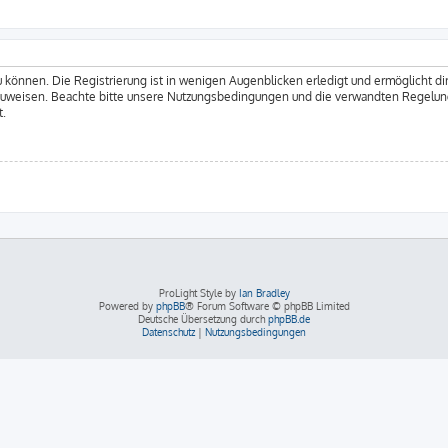
 können. Die Registrierung ist in wenigen Augenblicken erledigt und ermöglicht dir
zuweisen. Beachte bitte unsere Nutzungsbedingungen und die verwandten Regelungen
t.
ProLight Style by
Ian Bradley
Powered by
phpBB
® Forum Software © phpBB Limited
Deutsche Übersetzung durch
phpBB.de
Datenschutz
|
Nutzungsbedingungen