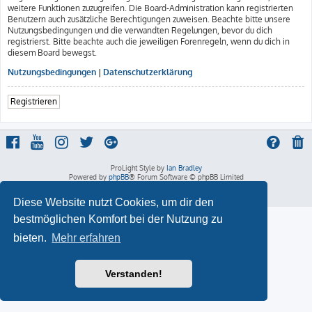
weitere Funktionen zuzugreifen. Die Board-Administration kann registrierten
Benutzern auch zusätzliche Berechtigungen zuweisen. Beachte bitte unsere
Nutzungsbedingungen und die verwandten Regelungen, bevor du dich
registrierst. Bitte beachte auch die jeweiligen Forenregeln, wenn du dich in
diesem Board bewegst.
Nutzungsbedingungen
|
Datenschutzerklärung
Registrieren
ProLight Style by
Ian Bradley
Powered by
phpBB
® Forum Software © phpBB Limited
Deutsche Übersetzung durch
phpBB.de
Datenschutz
|
Nutzungsbedingungen
Diese Website nutzt Cookies, um dir den
bestmöglichen Komfort bei der Nutzung zu
bieten.
Mehr erfahren
Verstanden!