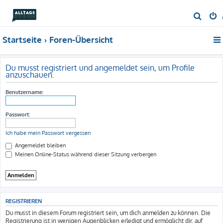
S
u
Startseite
Foren-Übersicht
c
h
e
Du musst registriert und angemeldet sein, um Profile
anzuschauen.
Benutzername:
Passwort:
Ich habe mein Passwort vergessen
Angemeldet bleiben
Meinen Online-Status während dieser Sitzung verbergen
REGISTRIEREN
Du musst in diesem Forum registriert sein, um dich anmelden zu können. Die
Registrierung ist in wenigen Augenblicken erledigt und ermöglicht dir, auf