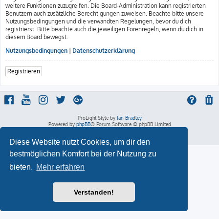
weitere Funktionen zuzugreifen. Die Board-Administration kann registrierten
Benutzern auch zusätzliche Berechtigungen zuweisen. Beachte bitte unsere
Nutzungsbedingungen und die verwandten Regelungen, bevor du dich
registrierst. Bitte beachte auch die jeweiligen Forenregeln, wenn du dich in
diesem Board bewegst.
Nutzungsbedingungen
|
Datenschutzerklärung
Registrieren
ProLight Style by
Ian Bradley
Powered by
phpBB
® Forum Software © phpBB Limited
Deutsche Übersetzung durch
phpBB.de
Datenschutz
|
Nutzungsbedingungen
Diese Website nutzt Cookies, um dir den
bestmöglichen Komfort bei der Nutzung zu
bieten.
Mehr erfahren
Verstanden!