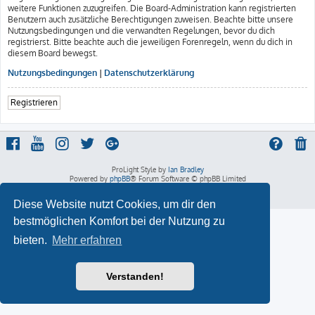
weitere Funktionen zuzugreifen. Die Board-Administration kann registrierten
Benutzern auch zusätzliche Berechtigungen zuweisen. Beachte bitte unsere
Nutzungsbedingungen und die verwandten Regelungen, bevor du dich
registrierst. Bitte beachte auch die jeweiligen Forenregeln, wenn du dich in
diesem Board bewegst.
Nutzungsbedingungen
|
Datenschutzerklärung
Registrieren
ProLight Style by
Ian Bradley
Powered by
phpBB
® Forum Software © phpBB Limited
Deutsche Übersetzung durch
phpBB.de
Datenschutz
|
Nutzungsbedingungen
Diese Website nutzt Cookies, um dir den
bestmöglichen Komfort bei der Nutzung zu
bieten.
Mehr erfahren
Verstanden!