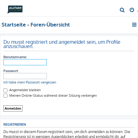
S
u
Startseite
Foren-Übersicht
c
h
e
Du musst registriert und angemeldet sein, um Profile
anzuschauen.
Benutzername:
Passwort:
Ich habe mein Passwort vergessen
Angemeldet bleiben
Meinen Online-Status während dieser Sitzung verbergen
REGISTRIEREN
Du musst in diesem Forum registriert sein, um dich anmelden zu können. Die
Registrierung ist in wenigen Augenblicken erledigt und ermöglicht dir, auf