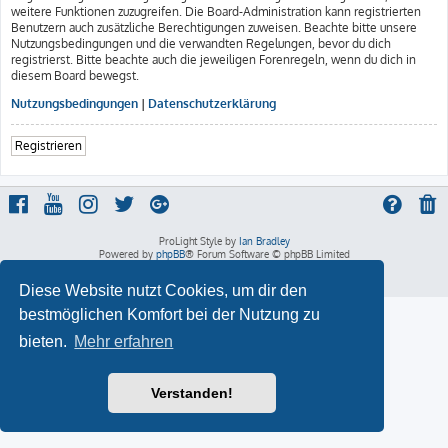
weitere Funktionen zuzugreifen. Die Board-Administration kann registrierten
Benutzern auch zusätzliche Berechtigungen zuweisen. Beachte bitte unsere
Nutzungsbedingungen und die verwandten Regelungen, bevor du dich
registrierst. Bitte beachte auch die jeweiligen Forenregeln, wenn du dich in
diesem Board bewegst.
Nutzungsbedingungen
|
Datenschutzerklärung
Registrieren
ProLight Style by
Ian Bradley
Powered by
phpBB
® Forum Software © phpBB Limited
Deutsche Übersetzung durch
phpBB.de
Datenschutz
|
Nutzungsbedingungen
Diese Website nutzt Cookies, um dir den
bestmöglichen Komfort bei der Nutzung zu
bieten.
Mehr erfahren
Verstanden!