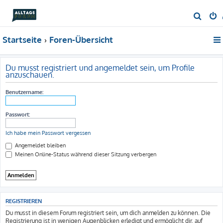
S
u
Startseite
Foren-Übersicht
c
h
e
Du musst registriert und angemeldet sein, um Profile
anzuschauen.
Benutzername:
Passwort:
Ich habe mein Passwort vergessen
Angemeldet bleiben
Meinen Online-Status während dieser Sitzung verbergen
REGISTRIEREN
Du musst in diesem Forum registriert sein, um dich anmelden zu können. Die
Registrierung ist in wenigen Augenblicken erledigt und ermöglicht dir, auf