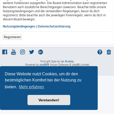
weitere Funktionen zuzugreifen. Die Board-Administration kann registrierten
Benutzern auch zusätzliche Berechtigungen zuweisen. Beachte bitte unsere
Nutzungsbedingungen und die verwandten Regelungen, bevor du dich
registrierst. Bitte beachte auch die jeweiligen Forenregeln, wenn du dich in
diesem Board bewegst.
Nutzungsbedingungen
|
Datenschutzerklärung
Registrieren
ProLight Style by
Ian Bradley
Powered by
phpBB
® Forum Software © phpBB Limited
Deutsche Übersetzung durch
phpBB.de
Datenschutz
|
Nutzungsbedingungen
Diese Website nutzt Cookies, um dir den
bestmöglichen Komfort bei der Nutzung zu
bieten.
Mehr erfahren
Verstanden!