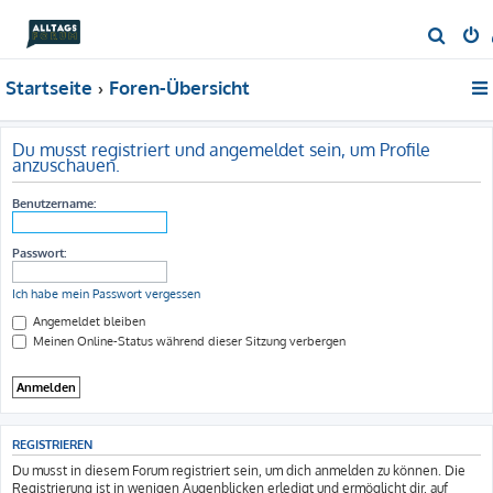
S
u
Startseite
Foren-Übersicht
c
h
e
Du musst registriert und angemeldet sein, um Profile
anzuschauen.
Benutzername:
Passwort:
Ich habe mein Passwort vergessen
Angemeldet bleiben
Meinen Online-Status während dieser Sitzung verbergen
REGISTRIEREN
Du musst in diesem Forum registriert sein, um dich anmelden zu können. Die
Registrierung ist in wenigen Augenblicken erledigt und ermöglicht dir, auf