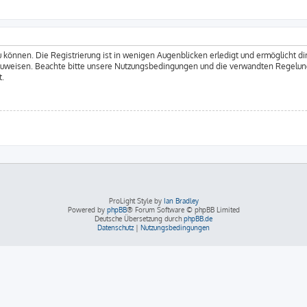
 können. Die Registrierung ist in wenigen Augenblicken erledigt und ermöglicht dir
zuweisen. Beachte bitte unsere Nutzungsbedingungen und die verwandten Regelungen
t.
ProLight Style by
Ian Bradley
Powered by
phpBB
® Forum Software © phpBB Limited
Deutsche Übersetzung durch
phpBB.de
Datenschutz
|
Nutzungsbedingungen