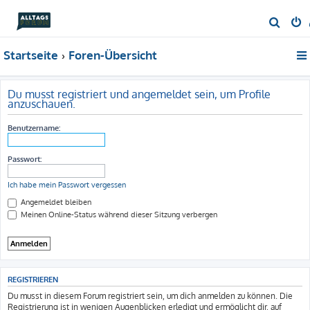
S
u
Startseite
Foren-Übersicht
c
h
e
Du musst registriert und angemeldet sein, um Profile
anzuschauen.
Benutzername:
Passwort:
Ich habe mein Passwort vergessen
Angemeldet bleiben
Meinen Online-Status während dieser Sitzung verbergen
REGISTRIEREN
Du musst in diesem Forum registriert sein, um dich anmelden zu können. Die
Registrierung ist in wenigen Augenblicken erledigt und ermöglicht dir, auf