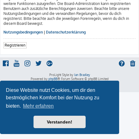
weitere Funktionen zuzugreifen. Die Board-Administration kann registrierten
Benutzern auch zusätzliche Berechtigungen zuweisen. Beachte bitte unsere
Nutzungsbedingungen und die verwandten Regelungen, bevor du dich
registrierst. Bitte beachte auch die jeweiligen Forenregeln, wenn du dich in
diesem Board bewegst.
Nutzungsbedingungen
|
Datenschutzerklärung
Registrieren
ProLight Style by
Ian Bradley
Powered by
phpBB
® Forum Software © phpBB Limited
Deutsche Übersetzung durch
phpBB.de
Datenschutz
|
Nutzungsbedingungen
Diese Website nutzt Cookies, um dir den
bestmöglichen Komfort bei der Nutzung zu
bieten.
Mehr erfahren
Verstanden!