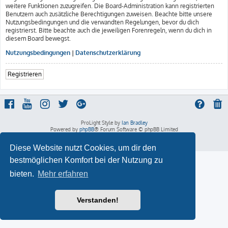
weitere Funktionen zuzugreifen. Die Board-Administration kann registrierten
Benutzern auch zusätzliche Berechtigungen zuweisen. Beachte bitte unsere
Nutzungsbedingungen und die verwandten Regelungen, bevor du dich
registrierst. Bitte beachte auch die jeweiligen Forenregeln, wenn du dich in
diesem Board bewegst.
Nutzungsbedingungen
|
Datenschutzerklärung
Registrieren
ProLight Style by
Ian Bradley
Powered by
phpBB
® Forum Software © phpBB Limited
Deutsche Übersetzung durch
phpBB.de
Datenschutz
|
Nutzungsbedingungen
Diese Website nutzt Cookies, um dir den
bestmöglichen Komfort bei der Nutzung zu
bieten.
Mehr erfahren
Verstanden!