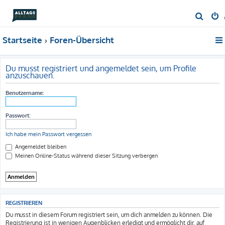
S
u
Startseite
Foren-Übersicht
c
h
e
Du musst registriert und angemeldet sein, um Profile
anzuschauen.
Benutzername:
Passwort:
Ich habe mein Passwort vergessen
Angemeldet bleiben
Meinen Online-Status während dieser Sitzung verbergen
REGISTRIEREN
Du musst in diesem Forum registriert sein, um dich anmelden zu können. Die
Registrierung ist in wenigen Augenblicken erledigt und ermöglicht dir, auf