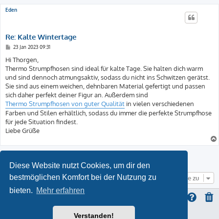
Eden
Re: Kalte Wintertage
B
23 Jan 2023 09:31
e
i
Hi Thorgen,
t
Thermo Strumpfhosen sind ideal für kalte Tage. Sie halten dich warm
r
a
und sind dennoch atmungsaktiv, sodass du nicht ins Schwitzen gerätst.
g
Sie sind aus einem weichen, dehnbaren Material gefertigt und passen
sich daher perfekt deiner Figur an. Außerdem sind
Thermo Strumpfhosen von guter Qualität
in vielen verschiedenen
Farben und Stilen erhältlich, sodass du immer die perfekte Strumpfhose
für jede Situation findest.
Liebe Grüße
Antworten
Diese Website nutzt Cookies, um dir den
bestmöglichen Komfort bei der Nutzung zu
Gehe zu
bieten.
Mehr erfahren
Verstanden!
ProLight Style by
Ian Bradley