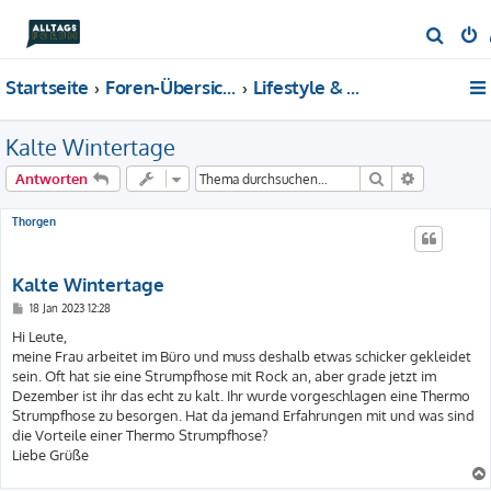
S
u
Startseite
Foren-Übersicht
Lifestyle & Mode
c
h
Kalte Wintertage
e
Suche
Erweiterte
Antworten
Thorgen
Kalte Wintertage
B
18 Jan 2023 12:28
e
i
Hi Leute,
t
meine Frau arbeitet im Büro und muss deshalb etwas schicker gekleidet
r
a
sein. Oft hat sie eine Strumpfhose mit Rock an, aber grade jetzt im
g
Dezember ist ihr das echt zu kalt. Ihr wurde vorgeschlagen eine Thermo
Strumpfhose zu besorgen. Hat da jemand Erfahrungen mit und was sind
die Vorteile einer Thermo Strumpfhose?
Liebe Grüße