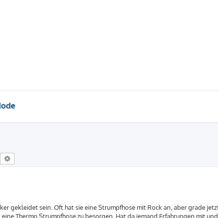
Mode
Suche
Erweiterte Suche
er gekleidet sein. Oft hat sie eine Strumpfhose mit Rock an, aber grade jetz
gen eine Thermo Strumpfhose zu besorgen. Hat da jemand Erfahrungen mit und