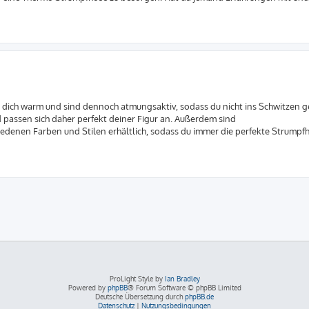
n dich warm und sind dennoch atmungsaktiv, sodass du nicht ins Schwitzen ge
 passen sich daher perfekt deiner Figur an. Außerdem sind
iedenen Farben und Stilen erhältlich, sodass du immer die perfekte Strumpfh
ProLight Style by
Ian Bradley
Powered by
phpBB
® Forum Software © phpBB Limited
Deutsche Übersetzung durch
phpBB.de
Datenschutz
|
Nutzungsbedingungen