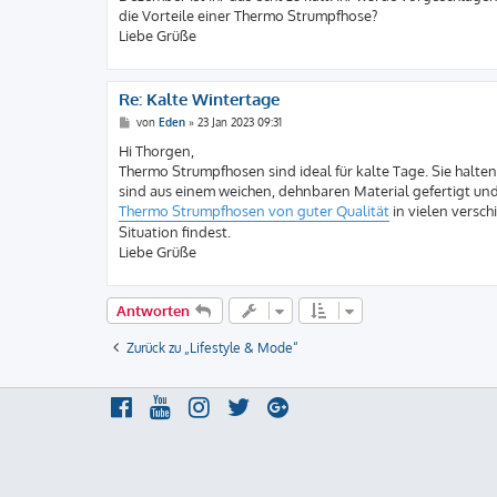
g
die Vorteile einer Thermo Strumpfhose?
Liebe Grüße
Re: Kalte Wintertage
B
von
Eden
»
23 Jan 2023 09:31
e
i
Hi Thorgen,
t
Thermo Strumpfhosen sind ideal für kalte Tage. Sie halte
r
a
sind aus einem weichen, dehnbaren Material gefertigt und
g
Thermo Strumpfhosen von guter Qualität
in vielen versch
Situation findest.
Liebe Grüße
Antworten
Zurück zu „Lifestyle & Mode“