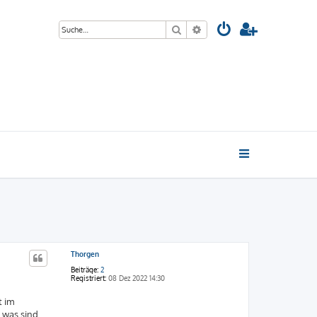
Suche
Erweiterte Suche
Thorgen
Beiträge:
2
Registriert:
08 Dez 2022 14:30
t im
 was sind