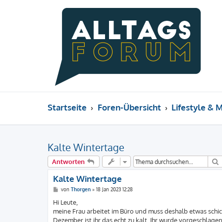
Startseite
Foren-Übersicht
Lifestyle & 
Kalte Wintertage
Antworten
Kalte Wintertage
B
von
Thorgen
»
18 Jan 2023 12:28
e
i
Hi Leute,
t
meine Frau arbeitet im Büro und muss deshalb etwas schick
r
a
Dezember ist ihr das echt zu kalt. Ihr wurde vorgeschla