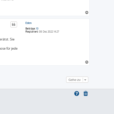
N
a
c
Eden
h
o
Beiträge:
10
b
Registriert:
08 Dez 2022 14:27
e
rätst. Sie
n
ose für jede
N
a
c
h
o
Gehe zu
b
e
n