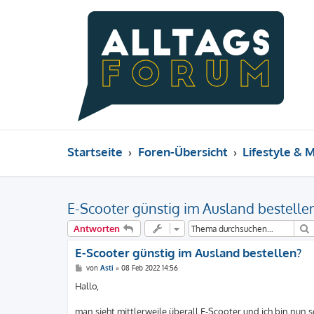
Startseite
Foren-Übersicht
Lifestyle & 
E-Scooter günstig im Ausland bestelle
Antworten
E-Scooter günstig im Ausland bestellen?
B
von
Asti
»
08 Feb 2022 14:56
e
i
Hallo,
t
r
a
man sieht mittlerweile überall E-Scooter und ich bin nun 