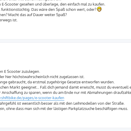
en E-Scooter gesehen und überlege, den einfach mal zu kaufen.
l funktionstüchtig. Das wäre den Spaß schon wert, oder?
einen? Macht das auf Dauer weiter Spaß?
erwegs ist.
en E Scooter zuzulegen.
der hier höchstwahrscheinlich nicht zugelassen ist.
 lange gebraucht, da erstmal zugehörige Gesetze entworfen wurden.
chen Markt geeignet... Fall dich jemand damit erwischt, musst du eventuell 
 der Anschaffung zu sparen, wenn du am Ende nur mit Abmahnungen draufzahl
.shiftbike.de/pages/e-scooter-kaufen
Fahrgefühl ist wesentlich besser als mit den Leihmodellen von der Straße.
n, ohne dass man sich mit der lästigen Parkplatzsuche beschäftigen muss.