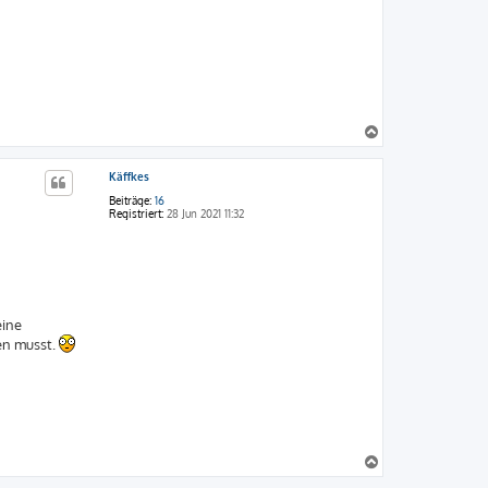
N
a
c
Käffkes
h
o
Beiträge:
16
b
Registriert:
28 Jun 2021 11:32
e
n
eine
en musst.
N
a