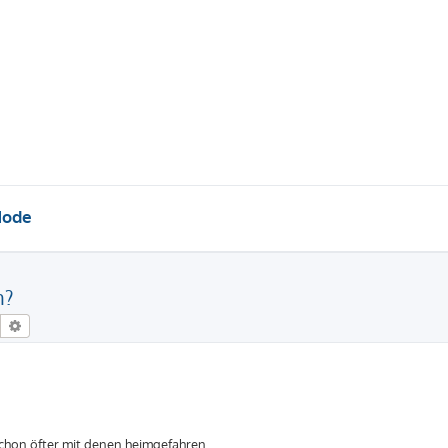
Mode
n?
Suche
Erweiterte Suche
schon öfter mit denen heimgefahren.