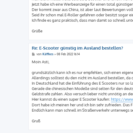
g
Jetzt habe ich eine Werbeanzeige für einen total günstig
Der kommt zwar aus China, ist aber laut Bewertungen vol
Seid ihr schon mal E-Roller gefahren oder besitzt sogar 
Ich finde es ganz praktisch, dass man damit so schnell unt
Grüße
Re: E-Scooter günstig im Ausland bestellen?
B
von
Käffkes
»
08 Feb 2022 16:14
e
i
Moin Asti,
t
r
a
grundsätzlich kann ich es nur empfehlen, sich einen eigen
g
Allerdings solltest du den nicht im Ausland bestellen, da 
In Deutschland hat die Einführung des E Scooters nur so
Gerade die chinesischen Modelle sind selten für den deuts
Geldstrafe zahlen. Also versuch lieber nicht unnötig an
Hier kannst du einen super E Scooter kaufen:
https://www
Dort habe ich meinen her und ich bin sehr zufrieden. Das 
Endlich kann man schnell im Straßenverkehr unterwegs sei
Gruß