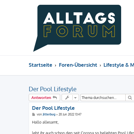
Startseite
Foren-Übersicht
Lifestyle & 
Der Pool Lifestyle
Antworten
Der Pool Lifestyle
B
von
Jitterbug
»
20 Jun 2022 13:47
e
i
Hallo allesamt,
t
r
a
lebt ihr auch schon den seit Corona so beliebten Pool Life