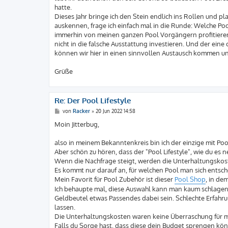
g
hatte.
Dieses Jahr bringe ich den Stein endlich ins Rollen und p
auskennen, frage ich einfach mal in die Runde: Welche P
immerhin von meinen ganzen Pool Vorgängern profitiere
nicht in die falsche Ausstattung investieren. Und der eine
können wir hier in einen sinnvollen Austausch kommen 
Grüße
Re: Der Pool Lifestyle
B
von
Racker
»
20 Jun 2022 14:58
e
i
Moin Jitterbug,
t
r
a
also in meinem Bekanntenkreis bin ich der einzige mit P
g
Aber schön zu hören, dass der "Pool Lifestyle", wie du es
Wenn die Nachfrage steigt, werden die Unterhaltungskost
Es kommt nur darauf an, für welchen Pool man sich entsc
Mein Favorit für Pool Zubehör ist dieser
Pool Shop
, in de
Ich behaupte mal, diese Auswahl kann man kaum schlagen. U
Geldbeutel etwas Passendes dabei sein. Schlechte Erfahrun
lassen.
Die Unterhaltungskosten waren keine Überraschung für mi
Falls du Sorge hast, dass diese dein Budget sprengen kön