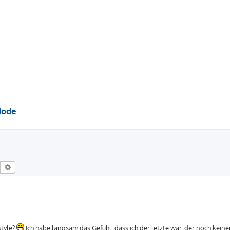
Mode
Suche
Erweiterte Suche
style?
Ich habe langsam das Gefühl, dass ich der letzte war, der noch kein