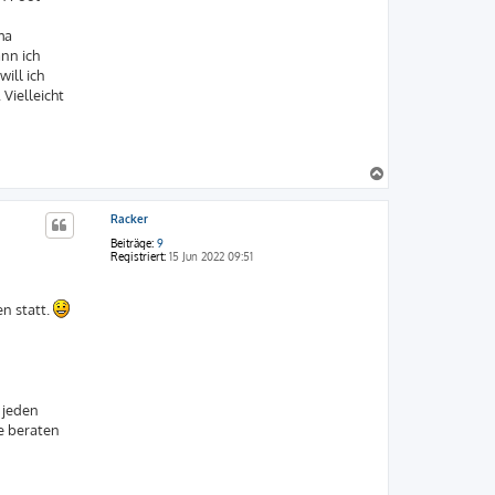
ma
nn ich
ill ich
Vielleicht
N
a
c
Racker
h
o
Beiträge:
9
b
Registriert:
15 Jun 2022 09:51
e
n
n statt.
 jeden
be beraten