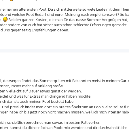
lane meinen allerersten Pool. Da sich mittlerweile so viele Leute mit dem The
ools und welcher Pool Bedarf sind eurer Meinung nach empfehlenswert? So ka
n.
Bei den ganzen Kosten, die man für das nasse Sommer Vergnügen hat, w
 oder andere von euch hat sicher auch schon schlechte Erfahrungen gemacht... 
und uns gegenseitig Empfehlungen geben.
ool, deswegen findet das Sommergrillen mit Bekannten meist in meinem Garte
 nennst, immer mehr auf Anklang stößt!
en vielleicht auf Dauer etwas günstiger werden.
heidet und was für Extras man dringend haben möchte.
m ich damals auch meinen Pool bestellt habe.
nd preislich findet man dort ein breites Spektrum an Pools, also sollte für
gen habe ich bis jetzt noch nicht machen müssen, weil ich mich intensiv ha
ch, schließlich berechnet man sowas im besten Fall vorher.
nten, kannst du dich einfach an Poolomio wenden und dir durchschnittliche