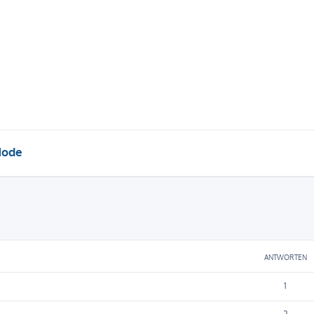
Mode
eiterte Suche
ANTWORTEN
1