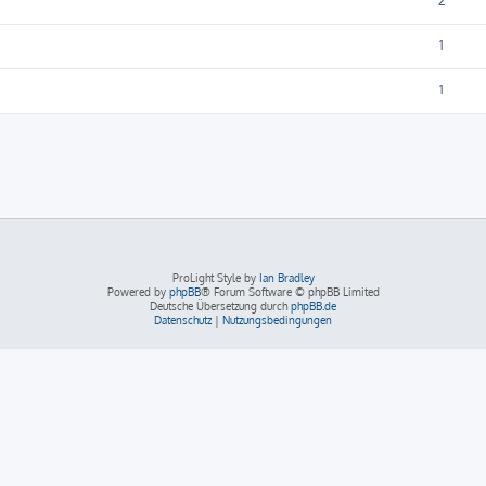
2
1
1
ProLight Style by
Ian Bradley
Powered by
phpBB
® Forum Software © phpBB Limited
Deutsche Übersetzung durch
phpBB.de
Datenschutz
|
Nutzungsbedingungen