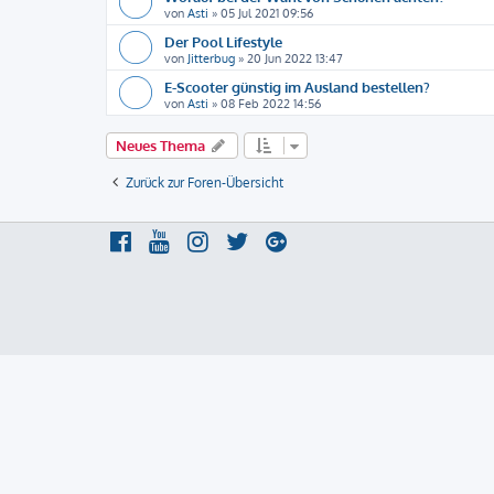
von
Asti
»
05 Jul 2021 09:56
Der Pool Lifestyle
von
Jitterbug
»
20 Jun 2022 13:47
E-Scooter günstig im Ausland bestellen?
von
Asti
»
08 Feb 2022 14:56
Neues Thema
Zurück zur Foren-Übersicht