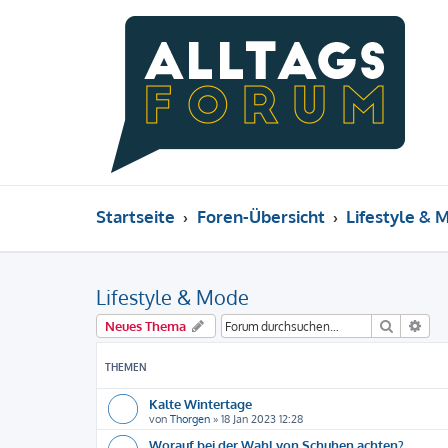
Startseite
Foren-Übersicht
Lifestyle & 
Lifestyle & Mode
Suche
Erw
Neues Thema
THEMEN
Kalte Wintertage
von
Thorgen
»
18 Jan 2023 12:28
Worauf bei der Wahl von Schuhen achten?