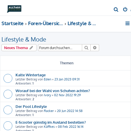
S
u
Startseite
Foren-Übersicht
Lifestyle & Mode
c
h
Lifestyle & Mode
e
Suche
Erweiterte Suche
Neues Thema
Themen
Kalte Wintertage
Letzter Beitrag von
Eden
«
23 Jan 2023 09:31
Antworten:
1
Worauf bei der Wahl von Schuhen achten?
Letzter Beitrag von
Ivory
«
02 Nov 2022 19:29
Antworten:
2
Der Pool Lifestyle
Letzter Beitrag von
Racker
«
20 Jun 2022 14:58
Antworten:
1
E-Scooter günstig im Ausland bestellen?
Letzter Beitrag von
Käffkes
«
08 Feb 2022 16:14
Antworten:
1