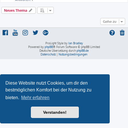
Neues Thema
Gehe zu
ProLight Style by
Ian Bradley
Powered by
phpBB
® Forum Software © phpBB Limited
Deutsche Übersetzung durch
phpBB.de
Datenschutz
|
Nutzungsbedingungen
Diese Website nutzt Cookies, um dir den
bestmöglichen Komfort bei der Nutzung zu
bieten.
Mehr erfahren
Verstanden!