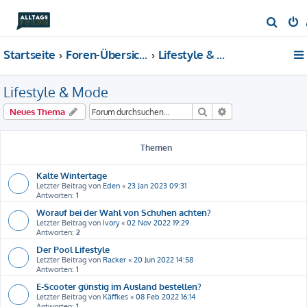
S
u
Startseite
Foren-Übersicht
Lifestyle & Mode
c
h
Lifestyle & Mode
e
Suche
Erweiterte Suche
Neues Thema
Themen
Kalte Wintertage
Letzter Beitrag von
Eden
«
23 Jan 2023 09:31
Antworten:
1
Worauf bei der Wahl von Schuhen achten?
Letzter Beitrag von
Ivory
«
02 Nov 2022 19:29
Antworten:
2
Der Pool Lifestyle
Letzter Beitrag von
Racker
«
20 Jun 2022 14:58
Antworten:
1
E-Scooter günstig im Ausland bestellen?
Letzter Beitrag von
Käffkes
«
08 Feb 2022 16:14
Antworten:
1