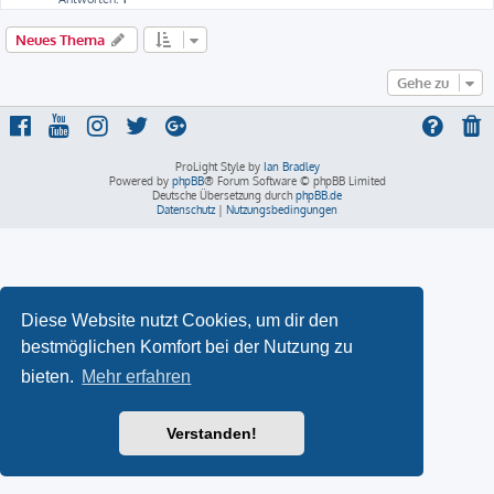
Neues Thema
Gehe zu
ProLight Style by
Ian Bradley
Powered by
phpBB
® Forum Software © phpBB Limited
Deutsche Übersetzung durch
phpBB.de
Datenschutz
|
Nutzungsbedingungen
Diese Website nutzt Cookies, um dir den
bestmöglichen Komfort bei der Nutzung zu
bieten.
Mehr erfahren
Verstanden!