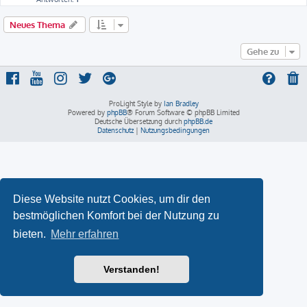
Neues Thema
Gehe zu
ProLight Style by
Ian Bradley
Powered by
phpBB
® Forum Software © phpBB Limited
Deutsche Übersetzung durch
phpBB.de
Datenschutz
|
Nutzungsbedingungen
Diese Website nutzt Cookies, um dir den
bestmöglichen Komfort bei der Nutzung zu
bieten.
Mehr erfahren
Verstanden!