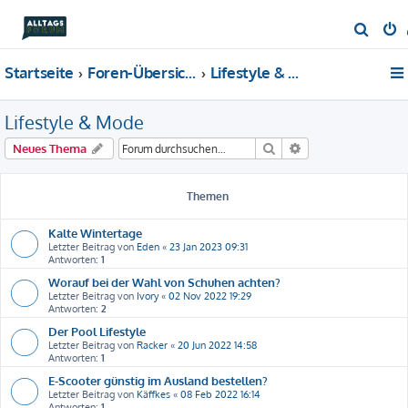
S
u
Startseite
Foren-Übersicht
Lifestyle & Mode
c
h
Lifestyle & Mode
e
Suche
Erweiterte Suche
Neues Thema
Themen
Kalte Wintertage
Letzter Beitrag von
Eden
«
23 Jan 2023 09:31
Antworten:
1
Worauf bei der Wahl von Schuhen achten?
Letzter Beitrag von
Ivory
«
02 Nov 2022 19:29
Antworten:
2
Der Pool Lifestyle
Letzter Beitrag von
Racker
«
20 Jun 2022 14:58
Antworten:
1
E-Scooter günstig im Ausland bestellen?
Letzter Beitrag von
Käffkes
«
08 Feb 2022 16:14
Antworten:
1