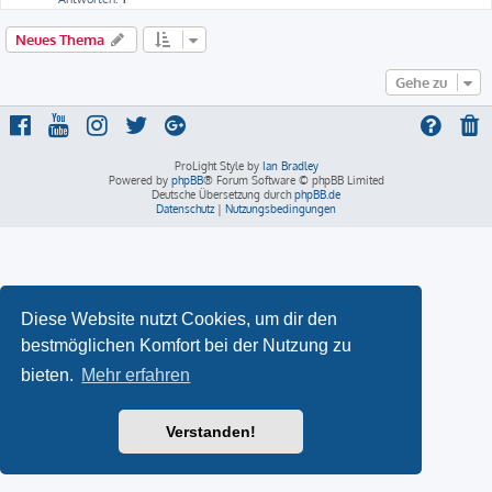
Neues Thema
Gehe zu
ProLight Style by
Ian Bradley
Powered by
phpBB
® Forum Software © phpBB Limited
Deutsche Übersetzung durch
phpBB.de
Datenschutz
|
Nutzungsbedingungen
Diese Website nutzt Cookies, um dir den
bestmöglichen Komfort bei der Nutzung zu
bieten.
Mehr erfahren
Verstanden!